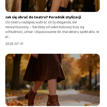
Jak się ubrać do teatru? Poradnik stylizacji
Do teatru najlepiej wybrać strój elegancki, ale
niewymuszony – bardziej od sukni balowej liczy się
schludność, umiar i dopasowanie do charakteru spektaklu. W
pr...
2026-07-31