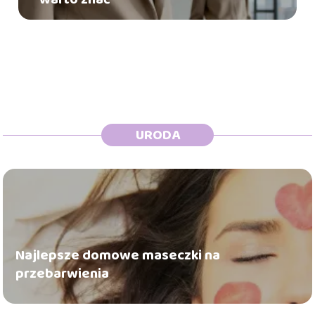
URODA
Najlepsze domowe maseczki na
przebarwienia