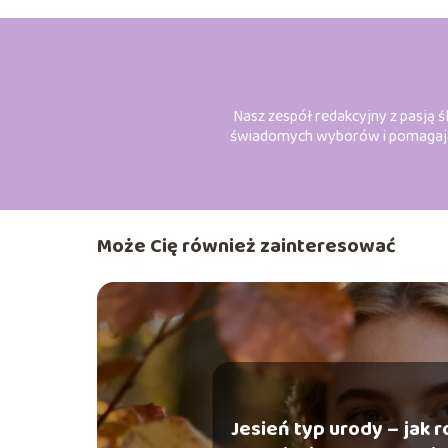
Nasz zespół redakcyjny z pasją śl
świadomych wyborów i pomagając 
Może Cię również zainteresować
Jesień typ urody – jak r