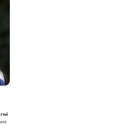
krwi
wia