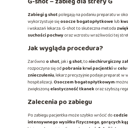
G-shot – zabieg dla strefy G
Zabiegi g shot
polegają na podaniu preparatu w oko
wykorzystuje się
osocze bogatopłytkowe
lub
kwa
i wskazań lekarza. G-shot to skuteczna metoda
zwię
suchości pochwy
oraz wzrostu wrażliwości tej stre
Jak wygląda procedura?
Zarówno
o shot
, jak i
g shot
, to
niechirurgiczny za
rozpoczyna się od
pobrania krwi pacjentki
w
celu
znieczuleniu
, lekarz precyzyjnie podaje preparat 
hospitalizacji.
Osoczem bogatopłytkowym
można 
zwiększoną
elastyczność tkanek
oraz szybszą rege
Zalecenia po zabiegu
Po zabiegu pacjentka może szybko wrócić do
codzie
intensywnego wysiłku fizycznego
,
gorących kąp