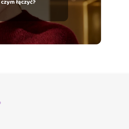
czym łączyć?
?