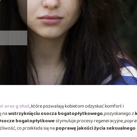
y
ot
oraz
g shot
, które pozwalają kobietom odzyskać komfort i
ię na
wstrzyknięciu osocza bogatopłytkowego
, pozyskanego z
Osocze bogatopłytkowe
stymuluje procesy regeneracyjne, popra
żliwość, co przekłada się na
poprawę jakości życia seksualnego
.