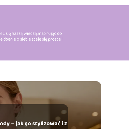
ić się naszą wiedzą, inspirując do
anie o siebie staje się proste i
ndy – jak go stylizować i z