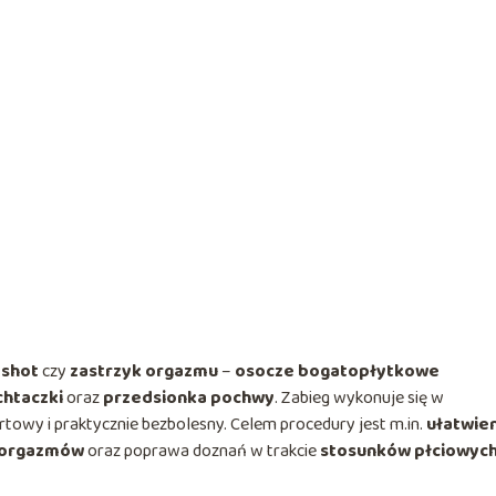
 shot
czy
zastrzyk orgazmu
–
osocze bogatopłytkowe
chtaczki
oraz
przedsionka pochwy
. Zabieg wykonuje się w
ortowy i praktycznie bezbolesny. Celem procedury jest m.in.
ułatwie
 orgazmów
oraz poprawa doznań w trakcie
stosunków płciowyc