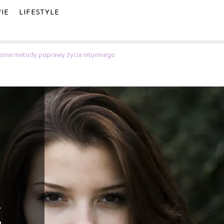
IE
LIFESTYLE
esne metody poprawy życia intymnego
–