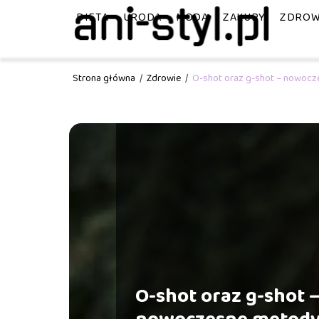
DIETA
URODA
MODA
ZAKUPY
ZDROW
Strona główna
/
Zdrowie
/
O-shot oraz g-shot – nowocz
O-shot oraz g-shot 