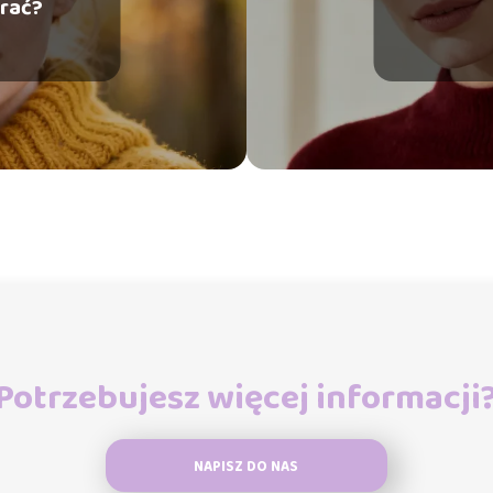
erać?
Potrzebujesz więcej informacji
NAPISZ DO NAS