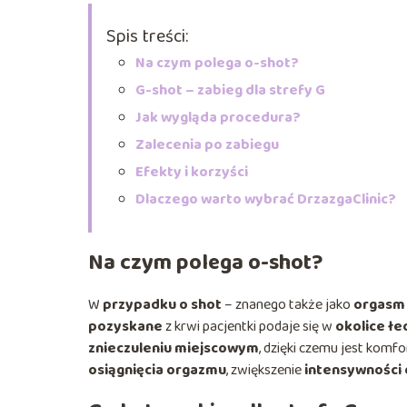
Spis treści:
Na czym polega o-shot?
G-shot – zabieg dla strefy G
Jak wygląda procedura?
Zalecenia po zabiegu
Efekty i korzyści
Dlaczego warto wybrać DrzazgaClinic?
Na czym polega o-shot?
W
przypadku o shot
– znanego także jako
orgasm
pozyskane
z krwi pacjentki podaje się w
okolice łe
znieczuleniu miejscowym
, dzięki czemu jest komf
osiągnięcia orgazmu
, zwiększenie
intensywności