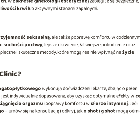
ych
. W
zakresie ginekologii estetycznej
zabiegi te są bezpieczne,
liwości krwi
lub aktywnymi stanami zapalnymi.
rzyjemność seksualną
, ale także poprawę komfortu w codzienny
mu
suchości pochwy
, lepsze ukrwienie, łatwiejsze pobudzenie oraz
zpieczne i skuteczne metody, które mogą realnie wpłynąć na
życie
linic?
ogatopłytkowego
wykonują doświadczeni lekarze, dbając o pełen
a jest indywidualnie dopasowana, aby uzyskać optymalne efekty w
c
siągnięcia orgazmu
i poprawy komfortu w
sferze intymnej
. Jeśli
go
– umów się na konsultację i odkryj, jak
o shot
i
g shot
mogą odmi