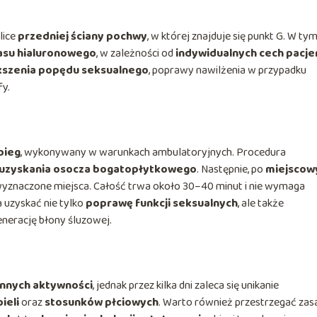
lice
przedniej ściany pochwy
, w której znajduje się punkt G. W tym
su hialuronowego
, w zależności od
indywidualnych cech pacje
kszenia popędu seksualnego
, poprawy nawilżenia w przypadku
fy.
bieg
, wykonywany w warunkach ambulatoryjnych. Procedura
 uzyskania osocza bogatopłytkowego
. Następnie, po
miejsco
w wyznaczone miejsca. Całość trwa około 30–40 minut i nie wymaga
uzyskać nie tylko
poprawę funkcji seksualnych
, ale także
nerację błony śluzowej.
nnych aktywności
, jednak przez kilka dni zaleca się unikanie
ieli
oraz
stosunków płciowych
. Warto również przestrzegać zas