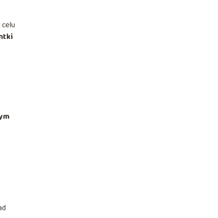
 celu
ntki
wym
ad