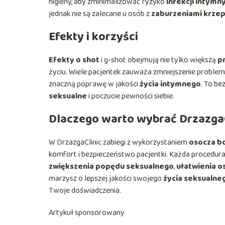
higieny, aby zminimalizować ryzyko
infekcji intymn
jednak nie są zalecane u osób z
zaburzeniami krzep
Efekty i korzyści
Efekty o shot
i g-shot obejmują nie tylko większą
p
życiu. Wiele pacjentek zauważa zmniejszenie proble
znaczną poprawę w jakości
życia intymnego
. To be
seksualne
i poczucie pewności siebie.
Dlaczego warto wybrać DrzazgaC
W DrzazgaClinic zabiegi z wykorzystaniem
osocza b
komfort i bezpieczeństwo pacjentki. Każda procedur
zwiększenia popędu seksualnego
,
ułatwienia o
marzysz o lepszej jakości swojego
życia seksualne
Twoje doświadczenia.
Artykuł sponsorowany