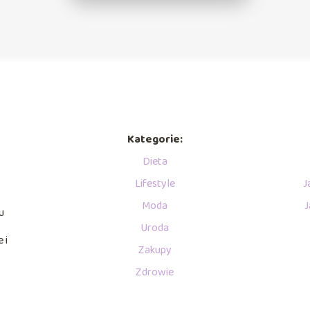
Kategorie:
Dieta
Lifestyle
J
Moda
J
u
Uroda
 i
Zakupy
Zdrowie